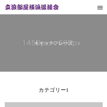
キ
ャ
ッ
チ
フ
レ
ー
ズ
カテゴリー1