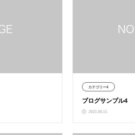
カテゴリー4
ブログサンプル4
2021.06.11