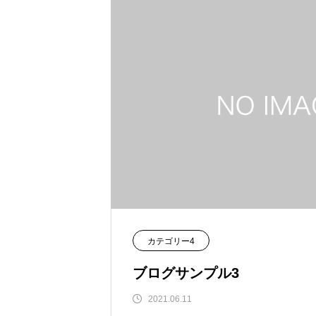
カテゴリー4
ブログサンプル3
2021.06.11