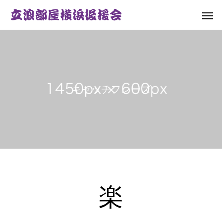
キ
ャ
ッ
チ
フ
レ
ー
ズ
楽